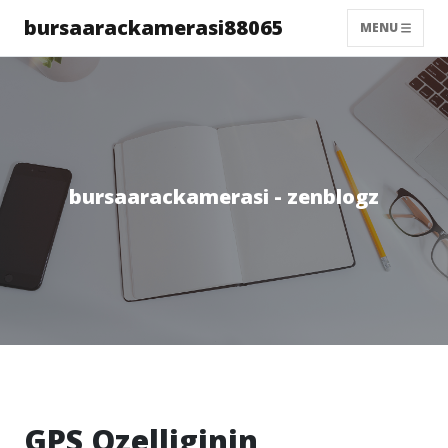
bursaarackamerasi88065
MENU
bursaarackamerasi - zenblogz
GPS Ozelliginin